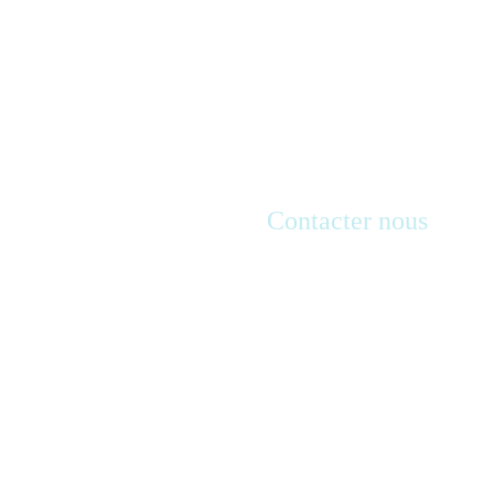
Mariage Madagascar
Contacter nous
Nosy be
 - 
Tulear
 - 
Antananarivo - Sainte 
Marie