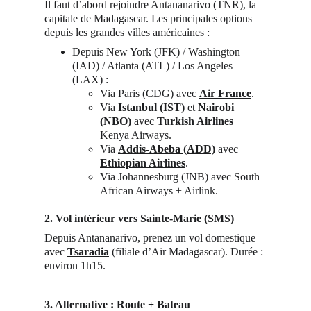
Il faut d’abord rejoindre Antananarivo (TNR), la 
capitale de Madagascar. Les principales options 
depuis les grandes villes américaines :
Depuis New York (JFK) / Washington 
(IAD) / Atlanta (ATL) / Los Angeles 
(LAX) :
Via Paris (CDG) avec 
Air France
.
Via 
Istanbul (IST)
 et 
Nairobi 
(NBO)
 avec 
Turkish Airlines 
+ 
Kenya Airways.
Via 
Addis-Abeba (ADD)
 avec 
Ethiopian Airlines
.
Via Johannesburg (JNB) avec South 
African Airways + Airlink.
2. Vol intérieur vers Sainte-Marie (SMS)
Depuis Antananarivo, prenez un vol domestique 
avec 
Tsaradia
 (filiale d’Air Madagascar). Durée : 
environ 1h15.
3. Alternative : Route + Bateau