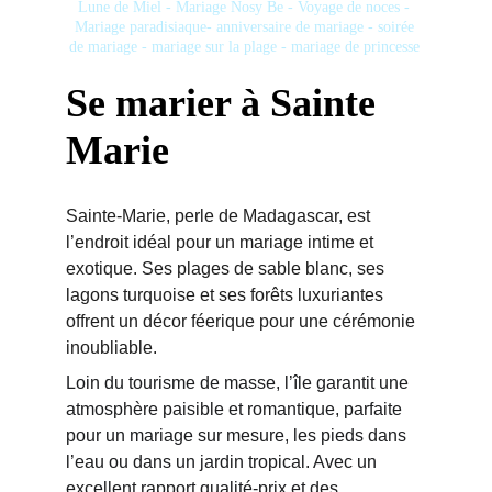
Lune de Miel 
- 
Mariage Nosy Be
 - 
Voyage de noces
 -
Mariage paradisiaque-
anniversaire de mariage 
- 
soirée 
de mariage
 - 
mariage sur la plage
 - 
mariage de princesse
Se marier à Sainte 
Marie
Sainte-Marie, perle de Madagascar, est 
l’endroit idéal pour un mariage intime et 
exotique. Ses plages de sable blanc, ses 
lagons turquoise et ses forêts luxuriantes 
offrent un décor féerique pour une cérémonie 
inoubliable.
Loin du tourisme de masse, l’île garantit une 
atmosphère paisible et romantique, parfaite 
pour un mariage sur mesure, les pieds dans 
l’eau ou dans un jardin tropical. Avec un 
excellent rapport qualité-prix et des 